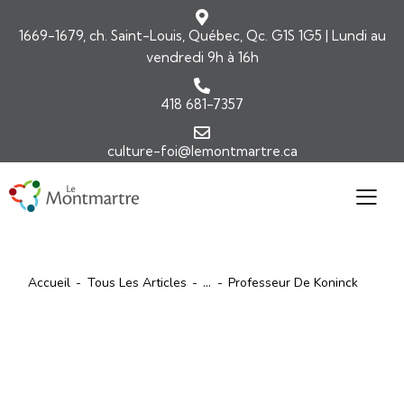
1669-1679, ch. Saint-Louis, Québec, Qc. G1S 1G5 | Lundi au
vendredi 9h à 16h
418 681-7357
culture-foi@lemontmartre.ca
Accueil
Tous Les Articles
...
Professeur De Koninck
ARTICLES
BIOGRAPHIE