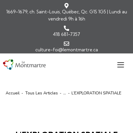
1669-1679, ch. Saint-Louis, Québec, Qc. G1S 1G5 | Lundi au
vendredi 9h à 16h
418 681-7357
culture-foi@lemontmartre.ca
Accueil
Tous Les Articles
...
L’EXPLORATION SPATIALE
ARTICLES
ÉDITORIAL-INFOLETTRE