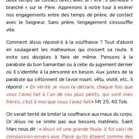
deux temps de contact direct avec le Père : il demeure «
branché » sur le Père. Apprenons à notre tour à insérer
nos engagements entre des temps de prière, de contact
avec le Seigneur. Sans prière, l’engagement s’essouffle
vite.
Comment Jésus répond-il à la souffrance ? Tout d’abord
en soulageant les malheureux qui croisent sa route. Il
incite ses disciples à faire de même. Pensons à la
parabole du bon Samaritain ou à celle du jugement dernier
où Il s’identifie à la personne en besoin. Aux justes de la
parabole qui s’étonnent de l’avoir nourri, vêtu, visité, etc., Il
répond :
«
En vérité, je vous le déclare, chaque fois que
vous l’avez fait à l’un de ces plus petits, qui sont mes
frères, c’est à moi que vous l’avez fait!
»
Mt 25, 40 Tob.
On serait tenté de limiter la souffrance aux maux du corps.
Or Jésus ne se limite pas aux besoins matériels. Saint
Marc nous dit :
«
Jésus vit une grande foule. Il fut saisi de
compassion envers eux. Parce qu’ils étaient comme des