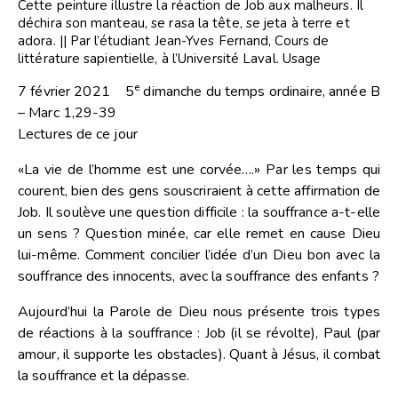
Cette peinture illustre la réaction de Job aux malheurs. Il
déchira son manteau, se rasa la tête, se jeta à terre et
adora. || Par l’étudiant Jean-Yves Fernand, Cours de
littérature sapientielle, à l’Université Laval. Usage
autorisé par la Chaire Marcelle-Mallet en exégèse
e
7 février 2021 5
dimanche du temps ordinaire, année B
biblique de la même université.
– Marc 1,29-39
Lectures de ce jour
«La vie de l’homme est une corvée….»
Par les temps qui
courent, bien des gens souscriraient à cette affirmation de
Job. Il soulève une question difficile : la souffrance a-t-elle
un sens ? Question minée, car elle remet en cause Dieu
lui-même. Comment concilier l’idée d’un Dieu bon avec la
souffrance des innocents, avec la souffrance des enfants ?
Aujourd’hui la Parole de Dieu nous présente trois types
de réactions à la souffrance : Job (il se révolte), Paul (par
amour, il supporte les obstacles). Quant à Jésus, il combat
la souffrance et la dépasse.