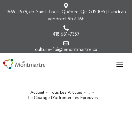
1669-1679, ch. Saint-Louis, Québec, Qc. G1S 1G5 | Lundi au
vendredi 9h à 16h
418 681-7357
culture-foi@lemontmartre.ca
Accueil
Tous Les Articles
...
Le Courage D’affronter Les Épreuves
ARTICLES
COMMENTAIRES DE L'ÉVANGILE