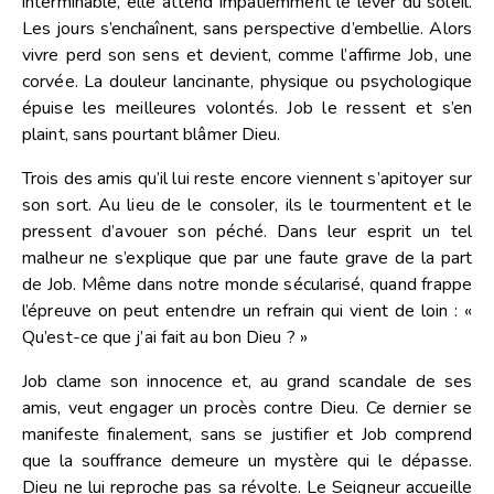
interminable, elle attend impatiemment le lever du soleil.
Les jours s’enchaînent, sans perspective d’embellie. Alors
vivre perd son sens et devient, comme l’affirme Job, une
corvée. La douleur lancinante, physique ou psychologique
épuise les meilleures volontés. Job le ressent et s’en
plaint, sans pourtant blâmer Dieu.
Trois des amis qu’il lui reste encore viennent s’apitoyer sur
son sort. Au lieu de le consoler, ils le tourmentent et le
pressent d’avouer son péché. Dans leur esprit un tel
malheur ne s’explique que par une faute grave de la part
de Job. Même dans notre monde sécularisé, quand frappe
l’épreuve on peut entendre un refrain qui vient de loin : «
Qu’est-ce que j’ai fait au bon Dieu ? »
Job clame son innocence et, au grand scandale de ses
amis, veut engager un procès contre Dieu. Ce dernier se
manifeste finalement, sans se justifier et Job comprend
que la souffrance demeure un mystère qui le dépasse.
Dieu ne lui reproche pas sa révolte. Le Seigneur accueille