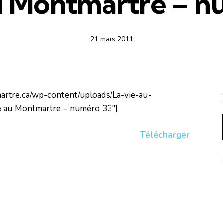
au Montmartre – n
21 mars 2011
artre.ca/wp-content/uploads/La-vie-au-
ie au Montmartre – numéro 33″]
Télécharger