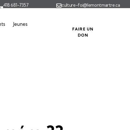
418 681-7357
culture-foi@lemontmartre.ca
nts
Jeunes
FAIRE UN
DON