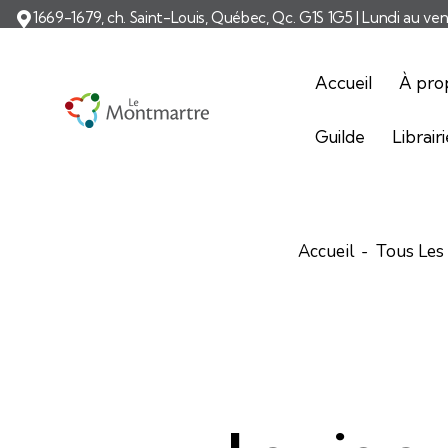
1669-1679, ch. Saint-Louis, Québec, Qc. G1S 1G5 | Lundi au ve
Accueil
À pro
Guilde
Librair
Accueil
Tous Les 