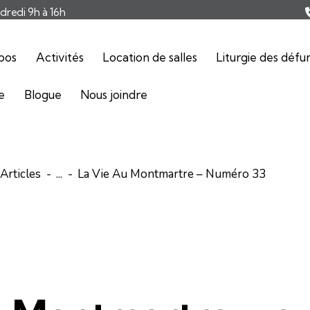
ndredi 9h à 16h
pos
Activités
Location de salles
Liturgie des défu
ie
Blogue
Nous joindre
Articles
...
La Vie Au Montmartre – Numéro 33
ARTICLES
LA VIE AU MONTMARTRE