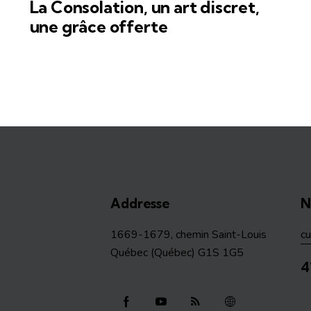
La Consolation, un art discret,
une grâce offerte
Addresse
N
1669-1679, chemin Saint-Louis
c
Québec (Québec) G1S 1G5
4