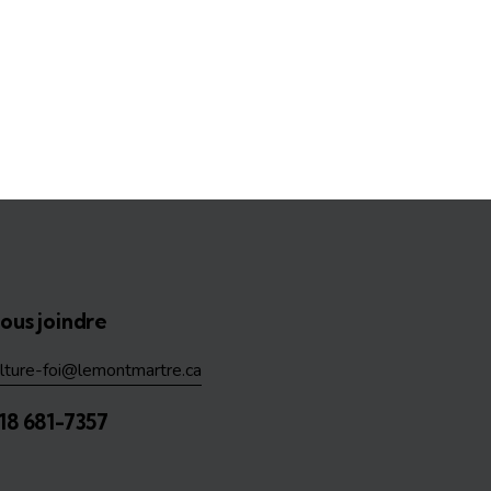
ous joindre
ulture-foi@lemontmartre.ca
18 681-7357