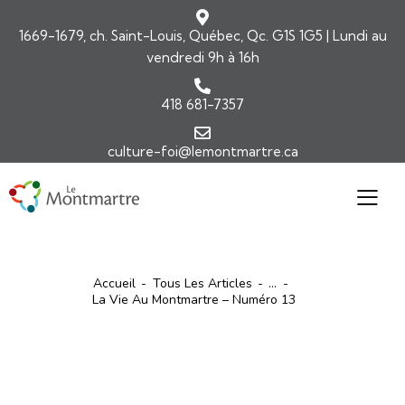
1669-1679, ch. Saint-Louis, Québec, Qc. G1S 1G5 | Lundi au
vendredi 9h à 16h
418 681-7357
culture-foi@lemontmartre.ca
Accueil
Tous Les Articles
...
La Vie Au Montmartre – Numéro 13
ARTICLES
LA VIE AU MONTMARTRE