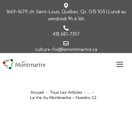
1669-1679, ch. Saint-Louis, Québec, Qc. G1S 1G5 | Lundi au
vendredi 9h à 16h
418 681-7357
culture-foi@lemontmartre.ca
Accueil
Tous Les Articles
...
La Vie Au Montmartre – Numéro 12
ARTICLES
LA VIE AU MONTMARTRE