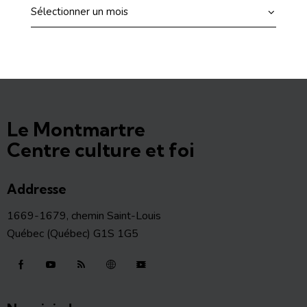
Le Montmartre
Centre culture et foi
Addresse
1669-1679, chemin Saint-Louis
Québec (Québec) G1S 1G5