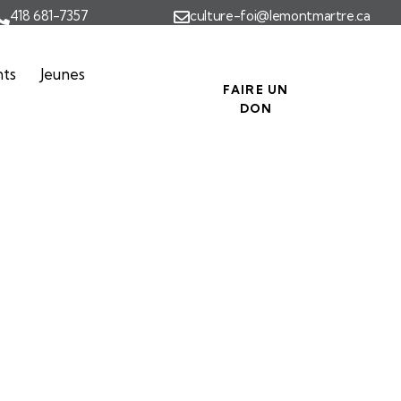
418 681-7357
culture-foi@lemontmartre.ca
nts
Jeunes
FAIRE UN
DON