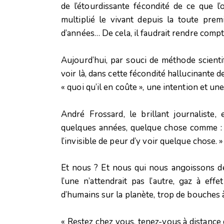
de l’étourdissante fécondité de ce que l’
multiplié le vivant depuis la toute premi
d’années… De cela, il faudrait rendre compt
Aujourd’hui, par souci de méthode scient
voir là, dans cette fécondité hallucinante de
« quoi qu’il en coûte », une intention et une
André Frossard, le brillant journaliste, 
quelques années, quelque chose comme : « 
l’invisible de peur d’y voir quelque chose. »
Et nous ? Et nous qui nous angoissons de
l’une n’attendrait pas l’autre, gaz à eff
d’humains sur la planète, trop de bouches à
« Restez chez vous, tenez-vous à distance 