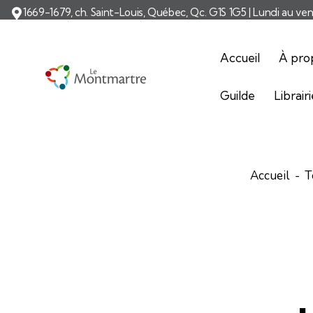
1669-1679, ch. Saint-Louis, Québec, Qc. G1S 1G5 | Lundi au ve
Accueil
À pro
Guilde
Librair
Accueil
T