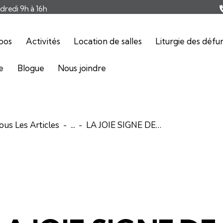
ndredi 9h à 16h
pos
Activités
Location de salles
Liturgie des défu
ie
Blogue
Nous joindre
ous Les Articles
...
LA JOIE SIGNE DE…
ARTICLES
ÉDITORIAL-INFOLETTRE