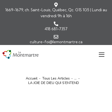
1669-1679, ch. Saint-Louis, Québec, Qc. G1S 1G5 | Lundi au
vendredi 9h à 16h
418 681-7357
culture-foi@lemontmartre.ca
Accueil
Tous Les Articles
...
LA JOIE DE DIEU QUI S’ENTEND
ARTICLES
COMMENTAIRES DE L'ÉVANGILE