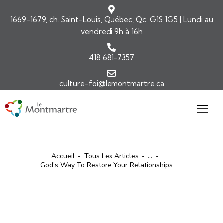
1669-1679, ch. Saint-Louis, Québec, Qc. G1S 1G5 | Lundi au
vendredi 9h à 16h
418 681-7357
culture-foi@lemontmartre.ca
Accueil
Tous Les Articles
...
God’s Way To Restore Your Relationships
MISSIONS