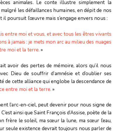
èces animales. Le conte illustre simplement la
algré les défaillances humaines, en dépit de nos
 il poursuit l’œuvre mais s’engage envers nous :
blis entre moi et vous, et avec tous les êtres vivants
ons à jamais : je mets mon arc au milieu des nuages
tre moi et la terre.
»
t avoir des pertes de mémoire, alors qu’il nous
ec Dieu de souffrir d’amnésie et d’oublier ses
ité de cette alliance qui englobe la descendance de
nce entre moi et la terre.
»
ment l’arc-en-ciel, peut devenir pour nous signe de
 C’est ainsi que Saint François d’Assise, poète de la
n frère le soleil, ma sœur la lune, ma sœur l’eau,
eur seule existence devrait toujours nous parler de