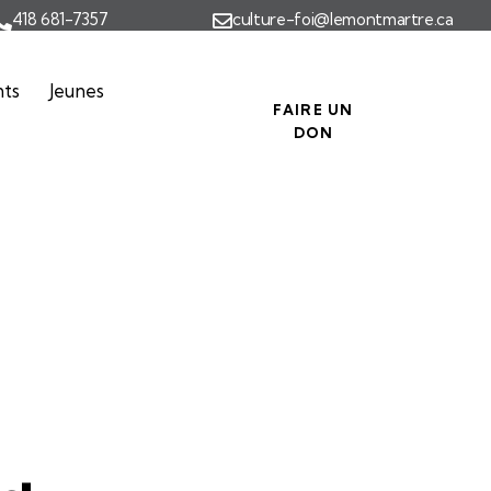
418 681-7357
culture-foi@lemontmartre.ca
nts
Jeunes
FAIRE UN
DON