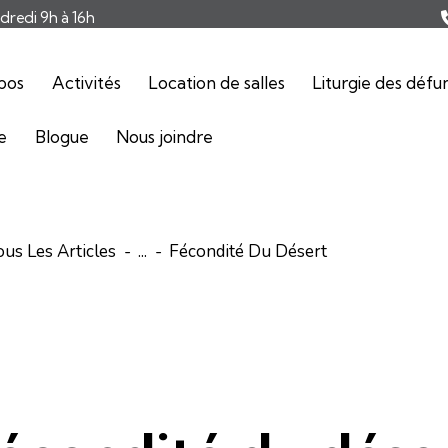
ndredi 9h à 16h
pos
Activités
Location de salles
Liturgie des défu
ie
Blogue
Nous joindre
ous Les Articles
...
Fécondité Du Désert
ARTICLES
COMMENTAIRES DE L'ÉVANGILE