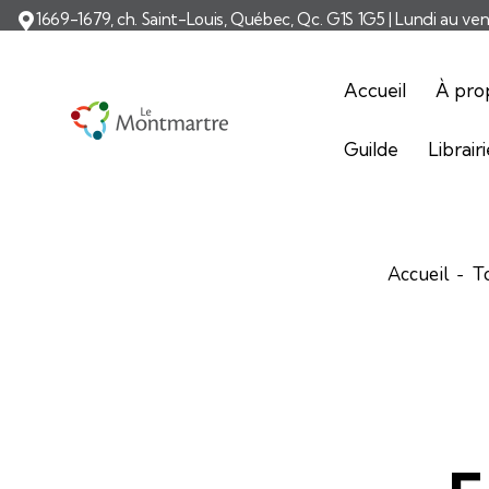
1669-1679, ch. Saint-Louis, Québec, Qc. G1S 1G5 | Lundi au ve
Accueil
À pro
Guilde
Librair
Accueil
T