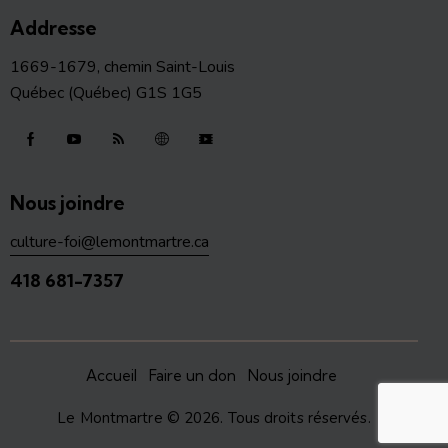
Addresse
1669-1679, chemin Saint-Louis
Québec (Québec) G1S 1G5
Nous joindre
culture-foi@lemontmartre.ca
418 681-7357
Accueil
Faire un don
Nous joindre
Le Montmartre
© 2026. Tous droits réservés.