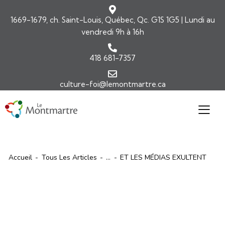
1669-1679, ch. Saint-Louis, Québec, Qc. G1S 1G5 | Lundi au
vendredi 9h à 16h
418 681-7357
culture-foi@lemontmartre.ca
Accueil
Tous Les Articles
...
ET LES MÉDIAS EXULTENT