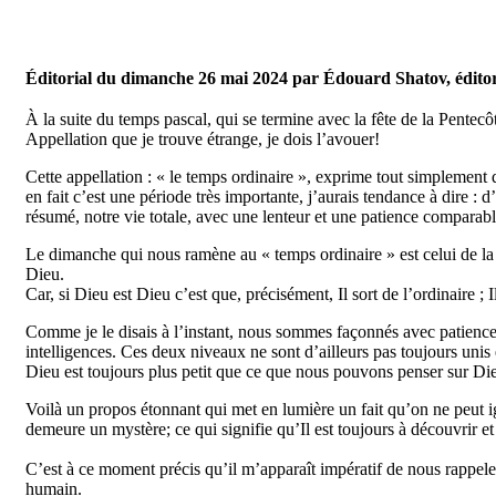
Éditorial du dimanche 26 mai 2024 par Édouard Shatov, édito
À la suite du temps pascal, qui se termine avec la fête de la Pen
Appellation que je trouve étrange, je dois l’avouer!
Cette appellation : « le temps ordinaire », exprime tout simplement qu
en fait c’est une période très importante, j’aurais tendance à dire : 
résumé, notre vie totale, avec une lenteur et une patience comparab
Le dimanche qui nous ramène au « temps ordinaire » est celui de la
Dieu.
Car, si Dieu est Dieu c’est que, précisément, Il sort de l’ordinaire ; I
Comme je le disais à l’instant, nous sommes façonnés avec patience
intelligences. Ces deux niveaux ne sont d’ailleurs pas toujours unis e
Dieu est toujours plus petit que ce que nous pouvons penser sur Dieu
Voilà un propos étonnant qui met en lumière un fait qu’on ne peut i
demeure un mystère; ce qui signifie qu’Il est toujours à découvrir e
C’est à ce moment précis qu’il m’apparaît impératif de nous rappele
humain.