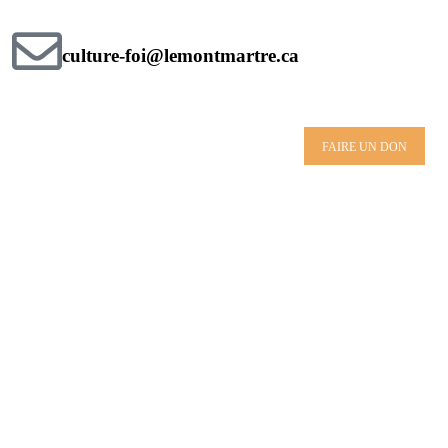
culture-foi@lemontmartre.ca
FAIRE UN DON