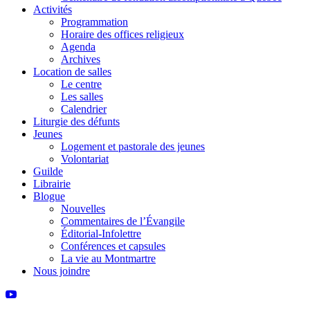
Activités
Programmation
Horaire des offices religieux
Agenda
Archives
Location de salles
Le centre
Les salles
Calendrier
Liturgie des défunts
Jeunes
Logement et pastorale des jeunes
Volontariat
Guilde
Librairie
Blogue
Nouvelles
Commentaires de l’Évangile
Éditorial-Infolettre
Conférences et capsules
La vie au Montmartre
Nous joindre