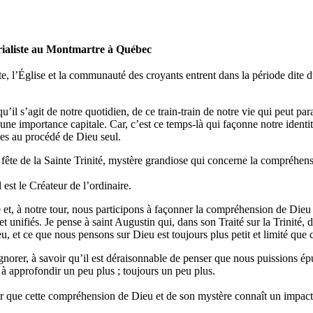
rialiste au Montmartre à Québec
tecôte, l’Église et la communauté des croyants entrent dans la période
’il s’agit de notre quotidien, de ce train-train de notre vie qui peut para
d’une importance capitale. Car, c’est ce temps-là qui façonne notre identit
les au procédé de Dieu seul.
 fête de la Sainte Trinité, mystère grandiose qui concerne la compréhe
l est le Créateur de l’ordinaire.
 et, à notre tour, nous participons à façonner la compréhension de Dieu
t unifiés. Je pense à saint Augustin qui, dans son Traité sur la Trinité, 
, et ce que nous pensons sur Dieu est toujours plus petit et limité que 
gnorer, à savoir qu’il est déraisonnable de penser que nous puissions ép
t à approfondir un peu plus ; toujours un peu plus.
r que cette compréhension de Dieu et de son mystère connaît un impact d