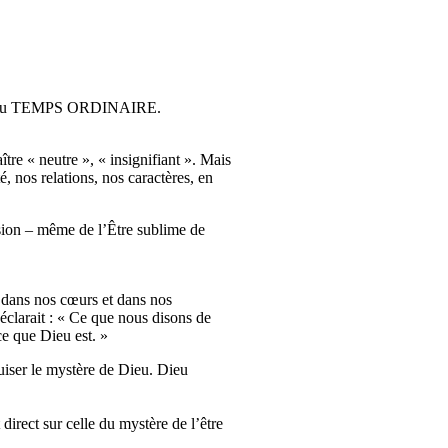
 dite du TEMPS ORDINAIRE.
ître « neutre », « insignifiant ». Mais
é, nos relations, nos caractères, en
nsion – même de l’Être sublime de
 dans nos cœurs et dans nos
déclarait : « Ce que nous disons de
ce que Dieu est. »
uiser le mystère de Dieu. Dieu
irect sur celle du mystère de l’être