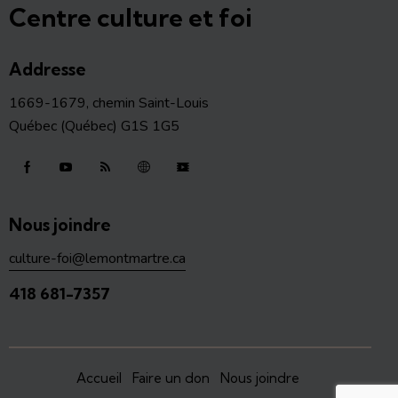
Centre culture et foi
Addresse
1669-1679, chemin Saint-Louis
Québec (Québec) G1S 1G5
Nous joindre
culture-foi@lemontmartre.ca
418 681-7357
Accueil
Faire un don
Nous joindre