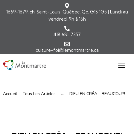
1669-1679, ch. Saint-Louis, Québec, Qc. G1S 1G5 | Lundi au
vendredi 9h à 16h
418 681-7357
culture-foi@lemontmartre.ca
Accueil
Tous Les Articles
...
DIEU EN CRÉA – BEAUCOUP!
ARTICLES
ÉDITORIAL-INFOLETTRE