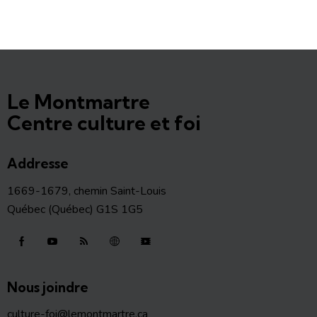
Le Montmartre
Centre culture et foi
Addresse
1669-1679, chemin Saint-Louis
Québec (Québec) G1S 1G5
Nous joindre
culture-foi@lemontmartre.ca