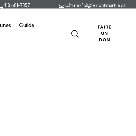
418 681-7357
culture-foi@lemontmartre.ca
eunes
Guilde
FAIRE
UN
DON