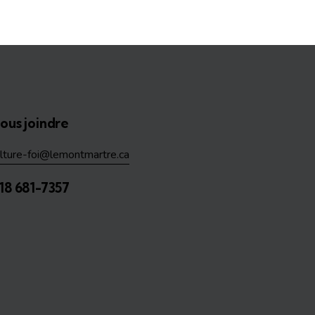
ous joindre
ulture-foi@lemontmartre.ca
18 681-7357