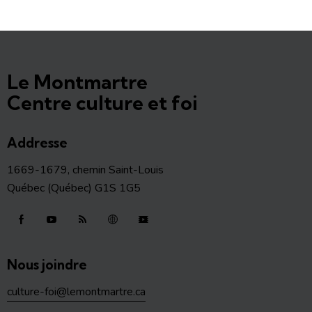
Le Montmartre
Centre culture et foi
Addresse
1669-1679, chemin Saint-Louis
Québec (Québec) G1S 1G5
Nous joindre
culture-foi@lemontmartre.ca