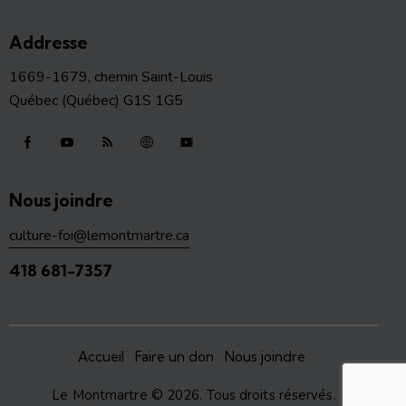
Addresse
1669-1679, chemin Saint-Louis
Québec (Québec) G1S 1G5
Nous joindre
culture-foi@lemontmartre.ca
418 681-7357
Accueil
Faire un don
Nous joindre
Le Montmartre
© 2026. Tous droits réservés.