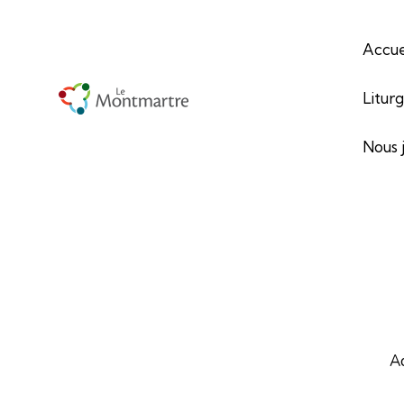
Accue
Litur
Nous 
Ac