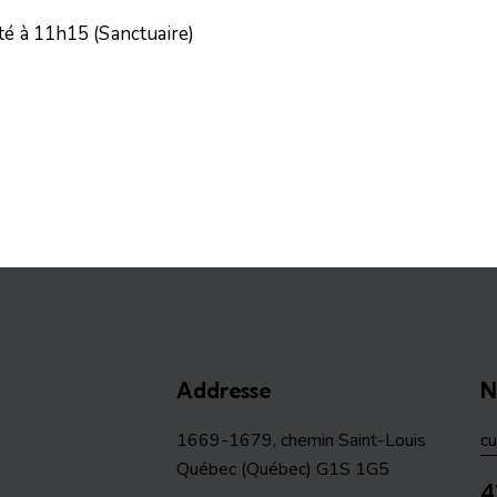
ité à 11h15 (Sanctuaire)
Addresse
N
1669-1679, chemin Saint-Louis
c
Québec (Québec) G1S 1G5
4