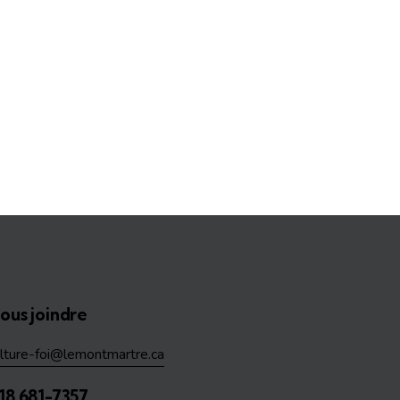
ous joindre
ulture-foi@lemontmartre.ca
18 681-7357