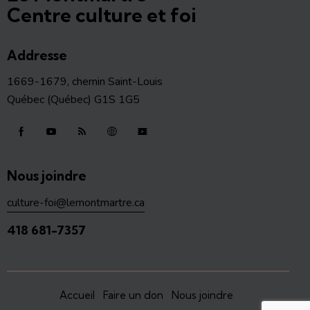
Centre culture et foi
Addresse
1669-1679, chemin Saint-Louis
Québec (Québec) G1S 1G5
Nous joindre
culture-foi@lemontmartre.ca
418 681-7357
Accueil
Faire un don
Nous joindre