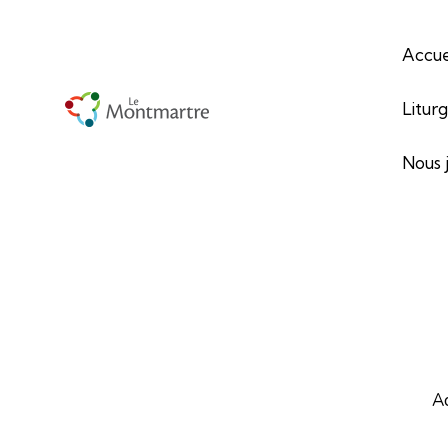
Accue
Litur
Nous 
A