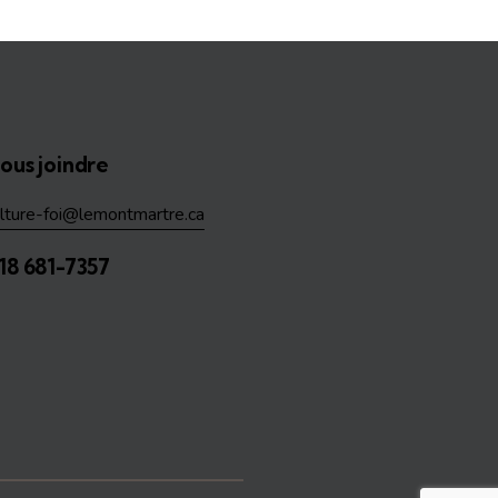
ous joindre
ulture-foi@lemontmartre.ca
18 681-7357