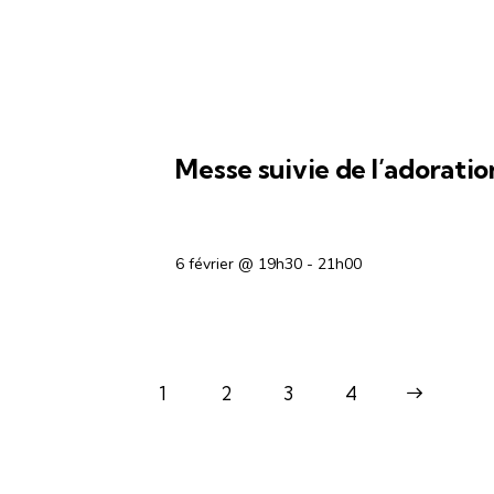
OFFICES RELIGIEUX
Messe suivie de l’adorati
6 février @ 19h30
-
21h00
1
2
3
>
4