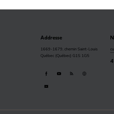
Addresse
N
1669-1679, chemin Saint-Louis
c
Québec (Québec) G1S 1G5
4