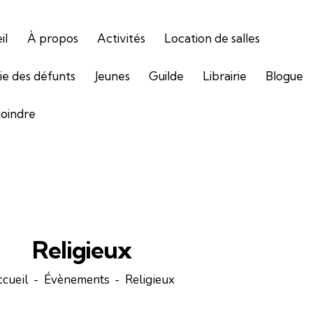
il
À propos
Activités
Location de salles
gie des défunts
Jeunes
Guilde
Librairie
Blogue
joindre
Religieux
ccueil
Évènements
Religieux