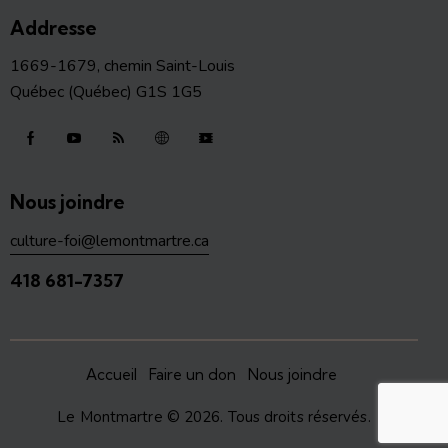
Addresse
1669-1679, chemin Saint-Louis
Québec (Québec) G1S 1G5
Nous joindre
culture-foi@lemontmartre.ca
418 681-7357
Accueil
Faire un don
Nous joindre
Le Montmartre
© 2026. Tous droits réservés.