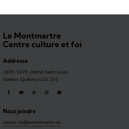
Le Montmartre
Centre culture et foi
Addresse
1669-1679, chemin Saint-Louis
Québec (Québec) G1S 1G5
Nous joindre
culture-foi@lemontmartre.ca