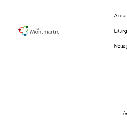
Accue
Litur
Nous 
A