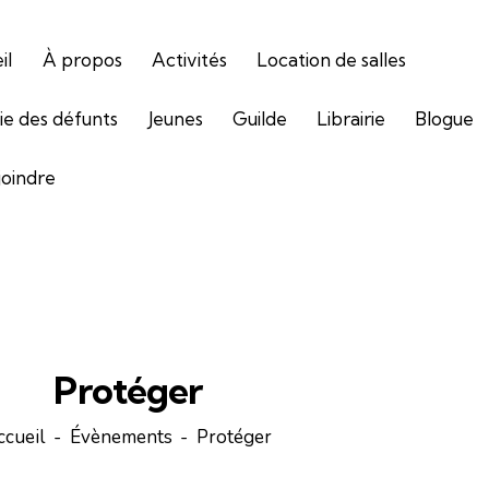
il
À propos
Activités
Location de salles
gie des défunts
Jeunes
Guilde
Librairie
Blogue
joindre
Protéger
ccueil
Évènements
Protéger