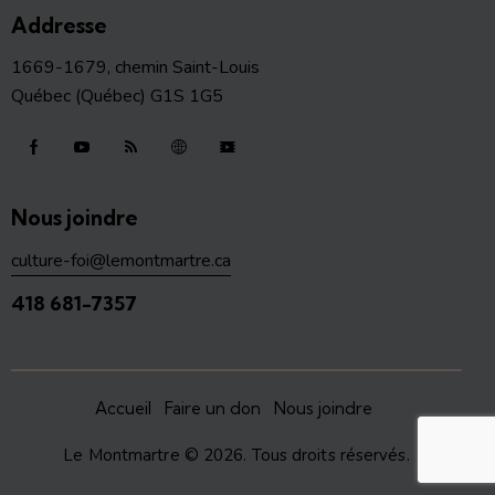
Addresse
1669-1679, chemin Saint-Louis
Québec (Québec) G1S 1G5
Nous joindre
culture-foi@lemontmartre.ca
418 681-7357
Accueil
Faire un don
Nous joindre
Le Montmartre
© 2026. Tous droits réservés.