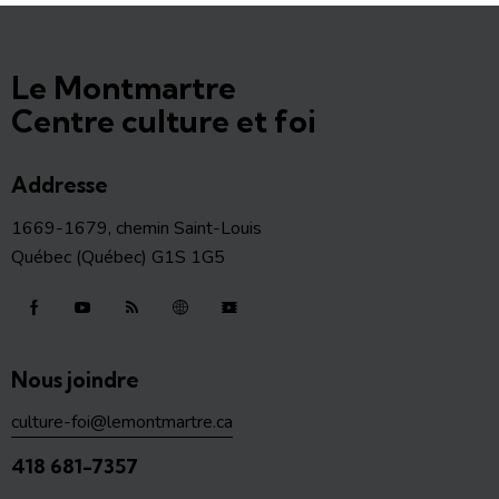
Le Montmartre
Centre culture et foi
Addresse
1669-1679, chemin Saint-Louis
Québec (Québec) G1S 1G5
Nous joindre
culture-foi@lemontmartre.ca
418 681-7357