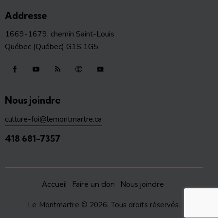
Addresse
1669-1679, chemin Saint-Louis
Québec (Québec) G1S 1G5
Nous joindre
culture-foi@lemontmartre.ca
418 681-7357
Accueil
Faire un don
Nous joindre
Le Montmartre
© 2026. Tous droits réservés.