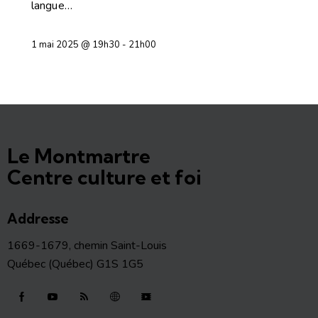
langue…
1 mai 2025 @ 19h30
-
21h00
Le Montmartre
Centre culture et foi
Addresse
1669-1679, chemin Saint-Louis
Québec (Québec) G1S 1G5