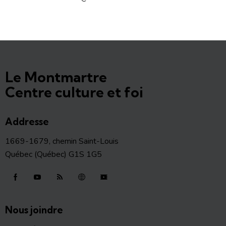
Le Montmartre
Centre culture et foi
Addresse
1669-1679, chemin Saint-Louis
Québec (Québec) G1S 1G5
Nous joindre