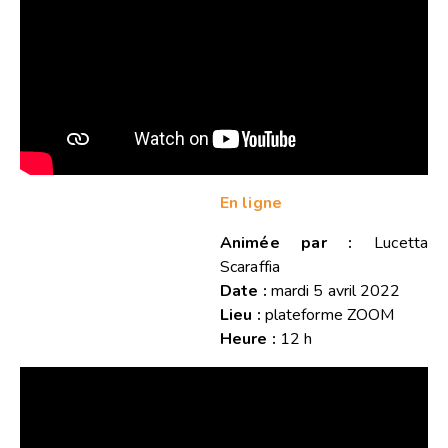
En ligne
Animée par :
Lucetta
Scaraffia
Date :
mardi 5 avril 2022
Lieu :
plateforme ZOOM
Heure :
12 h