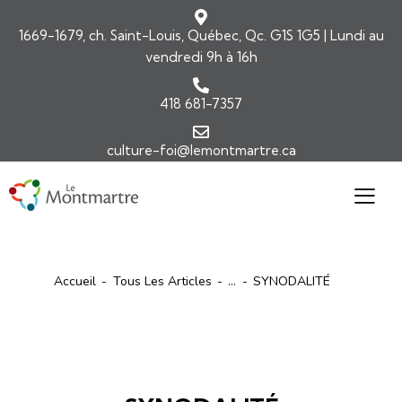
1669-1679, ch. Saint-Louis, Québec, Qc. G1S 1G5 | Lundi au
vendredi 9h à 16h
418 681-7357
culture-foi@lemontmartre.ca
Accueil
Tous Les Articles
...
SYNODALITÉ
ARTICLES
ÉVÉNEMENTS2