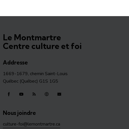
Le Montmartre
Centre culture et foi
Addresse
1669-1679, chemin Saint-Louis
Québec (Québec) G1S 1G5
Nous joindre
culture-foi@lemontmartre.ca