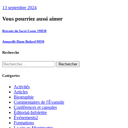
13 septembre 2024
Vous pourriez aussi aimer
Retraite du Sacré-Coeur 19H30
Aquarelle Diane Boilard 9H30
Recherche
Catégories
Activités
Articles
Biographie
Commentaires de l'Évangile
Conférences et capsules
Éditorial-Infolettre
Événements2
Formations
La vie au Montmartre