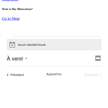
Want to Buy Illustrations?
Go to Shop
Aucun résultat trouvé.
Notice
À venir
Navig
Navig
Résumé
de
par
Sélectionnez
vues
la
consu
Évèn
date
Aujourd’hui
Suivant
Évènements
Précédent
Évèneme