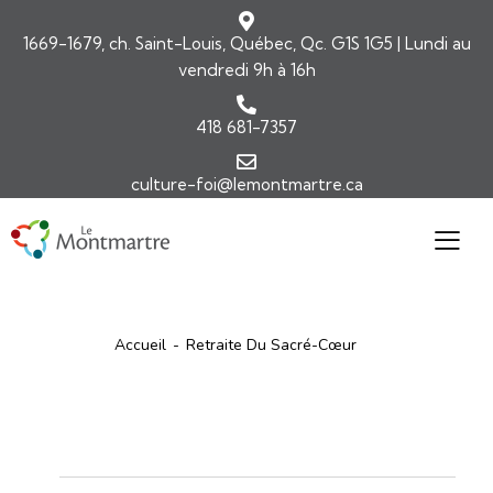
1669-1679, ch. Saint-Louis, Québec, Qc. G1S 1G5 | Lundi au
vendredi 9h à 16h
418 681-7357
culture-foi@lemontmartre.ca
Accueil
Retraite Du Sacré-Cœur