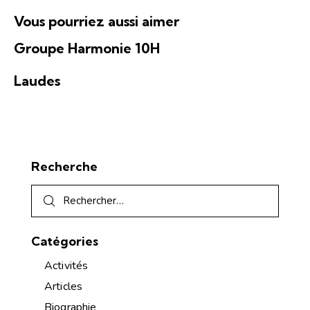
É
n
t
v
Vous pourriez aussi aimer
s
e
è
u
Groupe Harmonie 10H
n
l
e
t
Laudes
m
a
e
t
n
i
t
o
Recherche
n
s
Catégories
Activités
Articles
Biographie