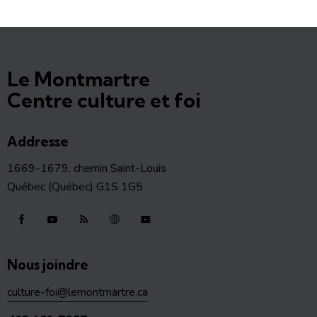
Le Montmartre
Centre culture et foi
Addresse
1669-1679, chemin Saint-Louis
Québec (Québec) G1S 1G5
Nous joindre
culture-foi@lemontmartre.ca