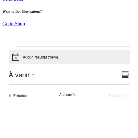
Want to Buy Illustrations?
Go to Shop
Aucun résultat trouvé.
Notice
À venir
Navig
Navig
Résumé
de
par
Sélectionnez
vues
la
consu
Évèn
date
Aujourd’hui
Suivant
Évènements
Précédent
Évèneme