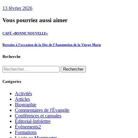
13 février 2026
Vous pourriez aussi aimer
CAFÉ «BONNE NOUVELLE»
Retraite à l’occasion de la fête de l’Assomption de la Vierge Marie
Recherche
Catégories
Activités
Articles
Biographie
Commentaires de l'Évangile
Conférences et capsules
Éditorial-Infolettre
Événements2
Formations
La vie au Montmartre