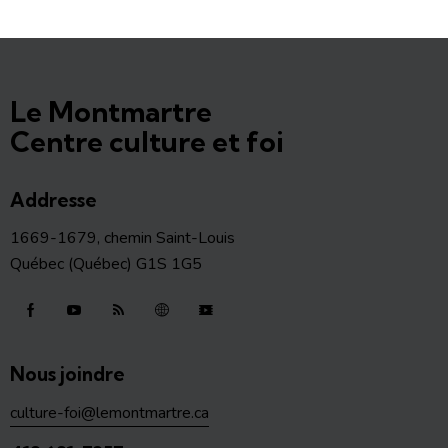
Le Montmartre
Centre culture et foi
Addresse
1669-1679, chemin Saint-Louis
Québec (Québec) G1S 1G5
Nous joindre
culture-foi@lemontmartre.ca