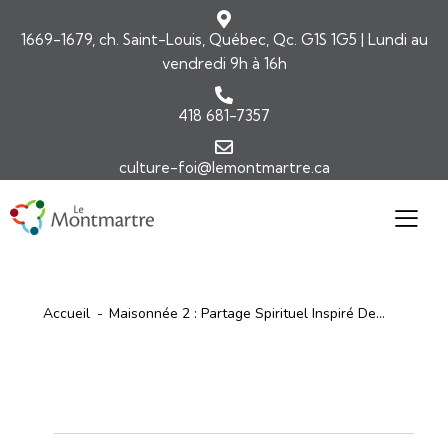
1669-1679, ch. Saint-Louis, Québec, Qc. G1S 1G5 | Lundi au
vendredi 9h à 16h
418 681-7357
culture-foi@lemontmartre.ca
Accueil
Maisonnée 2 : Partage Spirituel Inspiré De...