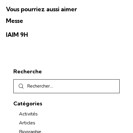
É
n
t
v
Vous pourriez aussi aimer
s
e
è
u
Messe
n
l
e
t
IAIM 9H
m
a
e
t
n
i
t
o
Recherche
n
s
Catégories
Activités
Articles
Biographie