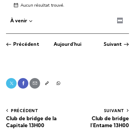
Aucun résultat trouvé.
N
o
N
N
t
À venir
R
i
S
a
a
é
c
é
v
v
s
e
l
i
i
u
Évènements
Précédent
Aujourd’hui
Suivant
e
g
m
Évèneme
g
c
a
é
a
t
t
t
i
i
i
o
o
o
n
n
n
n
d
p
e
e
a
z
v
PRÉCÉDENT
SUIVANT
l
r
u
Club de bridge de la
Club de bridge
a
e
c
Capitale 13H00
l’Entame 13H00
d
s
o
a