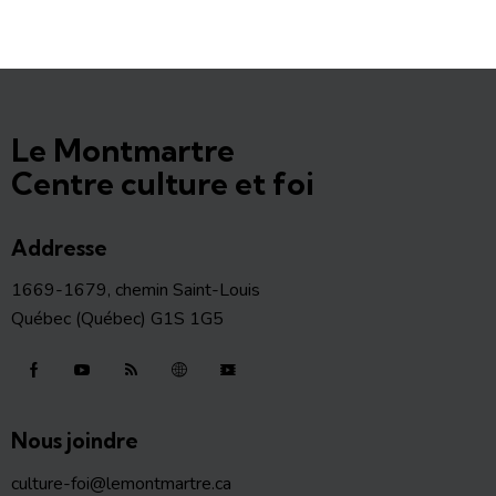
Le Montmartre
Centre culture et foi
Addresse
1669-1679, chemin Saint-Louis
Québec (Québec) G1S 1G5
Nous joindre
culture-foi@lemontmartre.ca