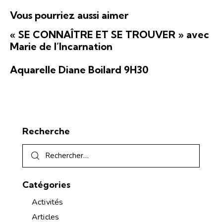
É
n
t
v
Vous pourriez aussi aimer
s
e
è
u
« SE CONNAÎTRE ET SE TROUVER » avec
n
l
Marie de l’Incarnation
e
t
m
a
Aquarelle Diane Boilard 9H30
e
t
n
i
t
o
n
Recherche
s
Catégories
Activités
Articles