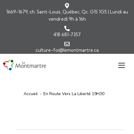
1669-1679, ch. Saint-Louis, Québec, Qc. G1S 1G5 | Lundi au
vendredi 9h à 16h
418 681-7357
culture-foi@lemontmartre.ca
Accueil
En Route Vers La Liberté 19H30