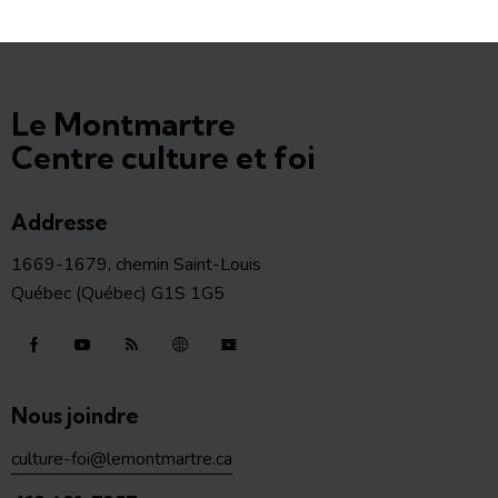
Le Montmartre
Centre culture et foi
Addresse
1669-1679, chemin Saint-Louis
Québec (Québec) G1S 1G5
Nous joindre
culture-foi@lemontmartre.ca