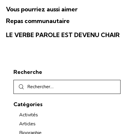
É
n
t
v
Vous pourriez aussi aimer
s
e
è
u
Repas communautaire
n
l
e
t
LE VERBE PAROLE EST DEVENU CHAIR
m
a
e
t
n
i
t
o
Recherche
n
s
Catégories
Activités
Articles
Biographie