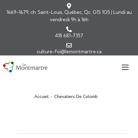
1669-1679, ch. Saint-Louis, Québec, Qc. G1S 1G5 | Lundi au
vendredi 9h à 16h
418 681-7357
culture-foi@lemontmartre.ca
Accueil
Chevaliers De Colomb