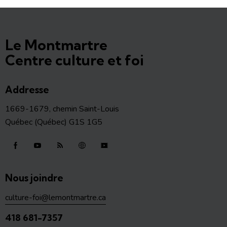
Le Montmartre
Centre culture et foi
Addresse
1669-1679, chemin Saint-Louis
Québec (Québec) G1S 1G5
Nous joindre
culture-foi@lemontmartre.ca
418 681-7357