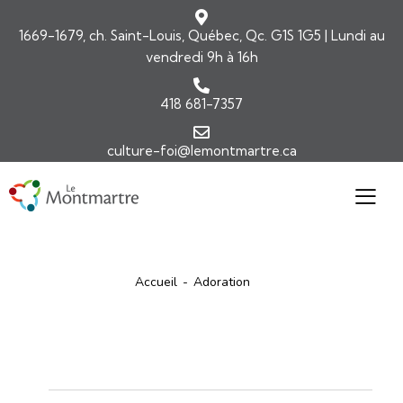
1669-1679, ch. Saint-Louis, Québec, Qc. G1S 1G5 | Lundi au
vendredi 9h à 16h
418 681-7357
culture-foi@lemontmartre.ca
Accueil
Adoration