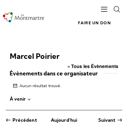
FAIRE UN DON
Marcel Poirier
« Tous les Évènements
Évènements dans ce organisateur
Aucun résultat trouvé.
N
o
À venir
t
S
i
c
é
e
l
Évènements
Précédent
Aujourd’hui
Suivant
e
Évèneme