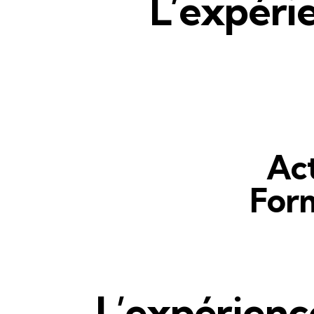
L’expéri
Act
For
L’expérience