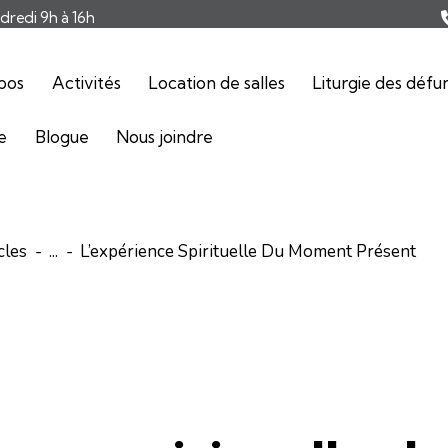
ndredi 9h à 16h
pos
Activités
Location de salles
Liturgie des défu
ie
Blogue
Nous joindre
cles
...
L’expérience Spirituelle Du Moment Présent
ACTIVITÉS
FORMATIONS