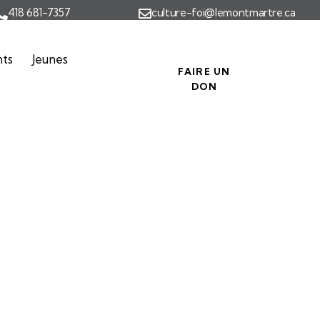
418 681-7357
culture-foi@lemontmartre.ca
nts
Jeunes
FAIRE UN
DON