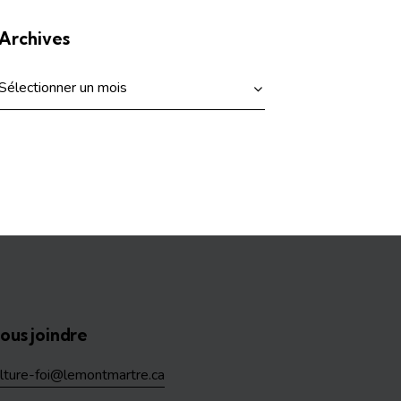
Archives
ous joindre
ulture-foi@lemontmartre.ca