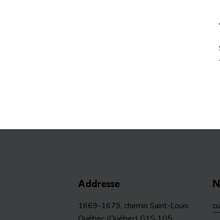
Addresse
N
1669-1679, chemin Saint-Louis
c
Québec (Québec) G1S 1G5