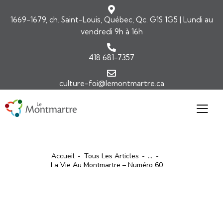
1669-1679, ch. Saint-Louis, Québec, Qc. G1S 1G5 | Lundi au
vendredi 9h à 16h
418 681-7357
culture-foi@lemontmartre.ca
Accueil
Tous Les Articles
...
La Vie Au Montmartre – Numéro 60
ARTICLES
LA VIE AU MONTMARTRE