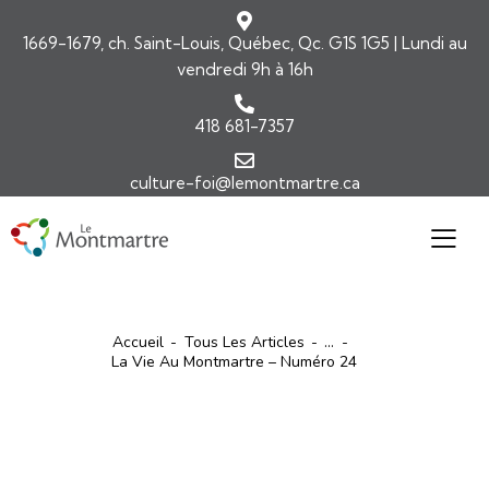
1669-1679, ch. Saint-Louis, Québec, Qc. G1S 1G5 | Lundi au
vendredi 9h à 16h
418 681-7357
culture-foi@lemontmartre.ca
Accueil
Tous Les Articles
...
La Vie Au Montmartre – Numéro 24
ARTICLES
LA VIE AU MONTMARTRE