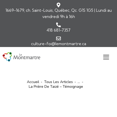
1669-1679, ch. Saint-Louis, Québec, Qc. G1S 1G5 | Lundi au
vendredi 9h à 16h
418 681-7357
culture-foi@lemontmartre.ca
Accueil
Tous Les Articles
...
La Prière De Taizé – Témoignage
ARTICLES
NOUVELLES