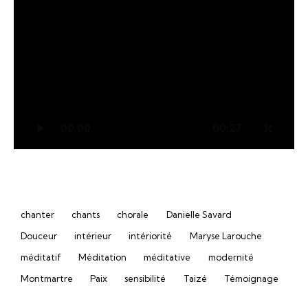
00:00
00:27
chanter
chants
chorale
Danielle Savard
Douceur
intérieur
intériorité
Maryse Larouche
méditatif
Méditation
méditative
modernité
Montmartre
Paix
sensibilité
Taizé
Témoignage