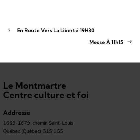
En Route Vers La Liberté 19H30
Messe À 11h15
Le Montmartre
Centre culture et foi
Addresse
1669-1679, chemin Saint-Louis
Québec (Québec) G1S 1G5