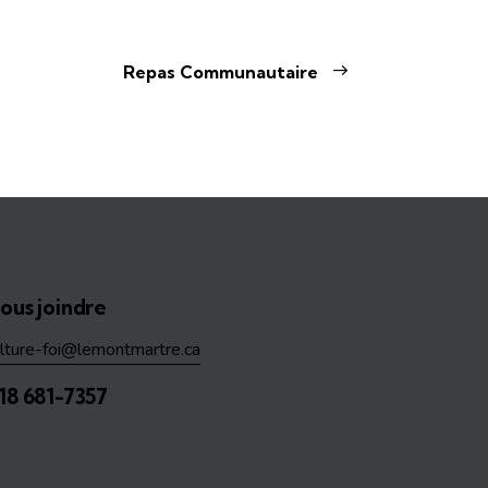
Repas Communautaire
ous joindre
ulture-foi@lemontmartre.ca
18 681-7357