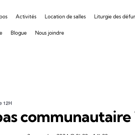
pos
Activités
Location de salles
Liturgie des défu
ie
Blogue
Nous joindre
e 12H
as communautaire