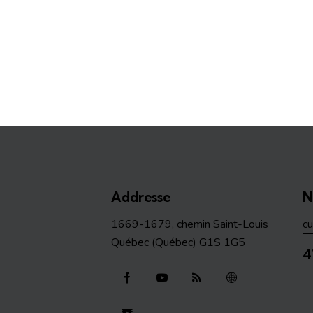
Addresse
N
1669-1679, chemin Saint-Louis
c
Québec (Québec) G1S 1G5
4