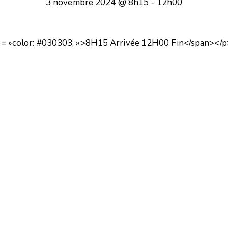
3 novembre 2024 @ 8h15
-
12h00
tyle= »color: #030303; »>8H15 Arrivée 12H00 Fin</span></