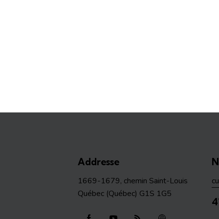
Addresse
N
1669-1679, chemin Saint-Louis
c
Québec (Québec) G1S 1G5
4