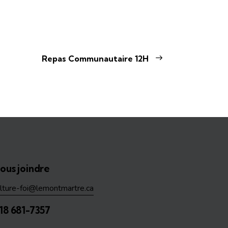
Repas Communautaire 12H
ous joindre
ulture-foi@lemontmartre.ca
18 681-7357