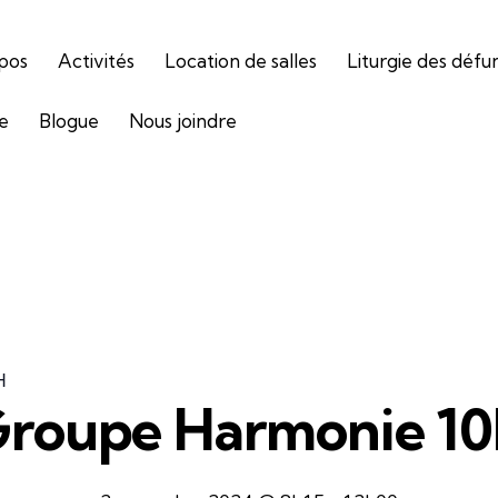
pos
Activités
Location de salles
Liturgie des défu
ie
Blogue
Nous joindre
H
roupe Harmonie 1