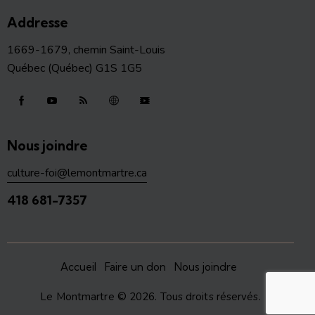
Addresse
1669-1679, chemin Saint-Louis
Québec (Québec) G1S 1G5
Nous joindre
culture-foi@lemontmartre.ca
418 681-7357
Accueil
Faire un don
Nous joindre
Le Montmartre
© 2026. Tous droits réservés.