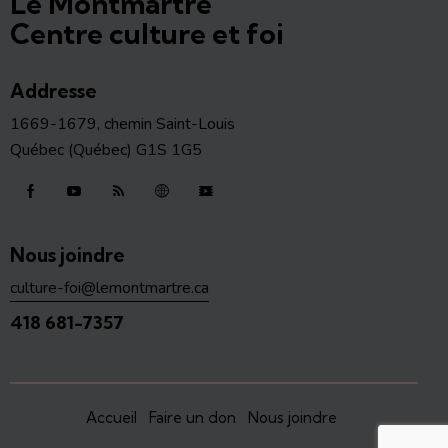
Le Montmartre
Centre culture et foi
Addresse
1669-1679, chemin Saint-Louis
Québec (Québec) G1S 1G5
Nous joindre
culture-foi@lemontmartre.ca
418 681-7357
Accueil
Faire un don
Nous joindre