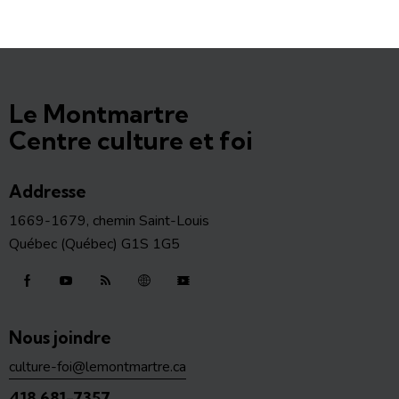
Le Montmartre
Centre culture et foi
Addresse
1669-1679, chemin Saint-Louis
Québec (Québec) G1S 1G5
Nous joindre
culture-foi@lemontmartre.ca
418 681-7357