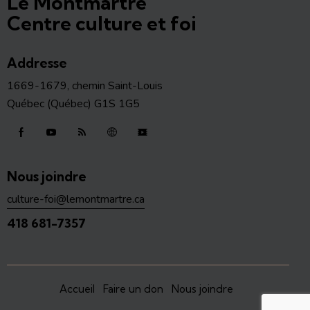
Le Montmartre
Centre culture et foi
Addresse
1669-1679, chemin Saint-Louis
Québec (Québec) G1S 1G5
Nous joindre
culture-foi@lemontmartre.ca
418 681-7357
Accueil
Faire un don
Nous joindre