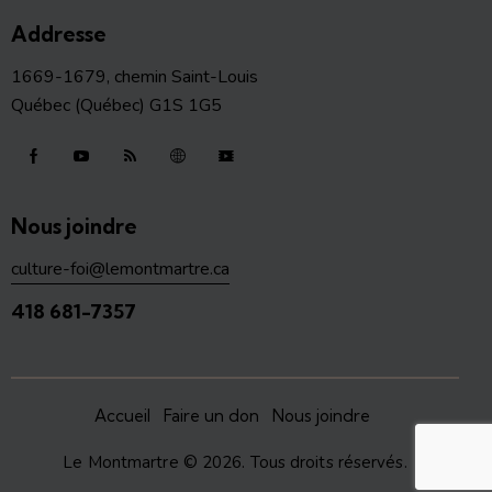
Addresse
1669-1679, chemin Saint-Louis
Québec (Québec) G1S 1G5
Nous joindre
culture-foi@lemontmartre.ca
418 681-7357
Accueil
Faire un don
Nous joindre
Le Montmartre
© 2026. Tous droits réservés.