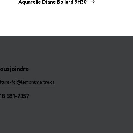
Aquarelle Diane Boilard 9H30
ous joindre
ulture-foi@lemontmartre.ca
18 681-7357