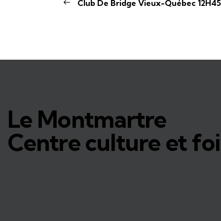
Club De Bridge Vieux-Québec 12H45
Le Montmartre
Centre culture et foi