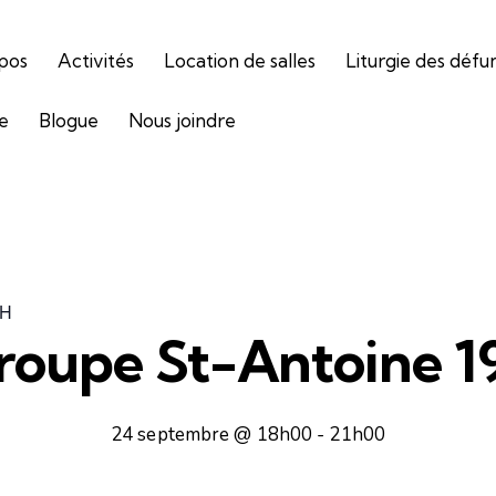
pos
Activités
Location de salles
Liturgie des défu
ie
Blogue
Nous joindre
9H
roupe St-Antoine 1
24 septembre @ 18h00
-
21h00