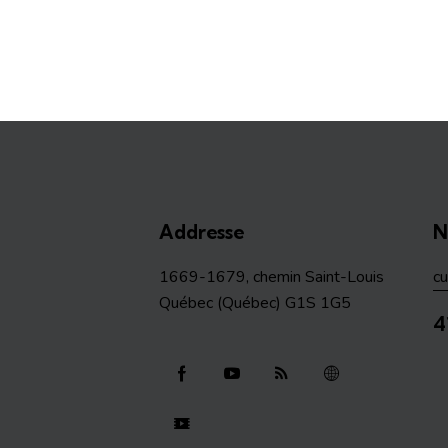
Addresse
N
1669-1679, chemin Saint-Louis
c
Québec (Québec) G1S 1G5
4